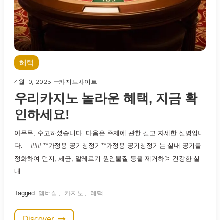
혜택
4월 10, 2025
카지노사이트
우리카지노 놀라운 혜택, 지금 확
인하세요!
아무무, 수고하셨습니다. 다음은 주제에 관한 길고 자세한 설명입니
다. —### **가정용 공기청정기**가정용 공기청정기는 실내 공기를
정화하여 먼지, 세균, 알레르기 원인물질 등을 제거하여 건강한 실
내
Tagged
멤버십
,
카지노
,
혜택
Discover