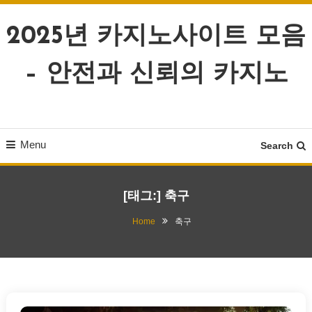
Skip
To
2025년 카지노사이트 모음
Content
– 안전과 신뢰의 카지노
Menu
Search
[태그:]
축구
Home
축구