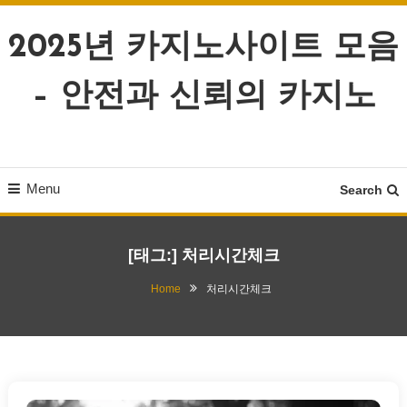
Skip
To
2025년 카지노사이트 모음
Content
– 안전과 신뢰의 카지노
Menu
Search
[태그:]
처리시간체크
Home
처리시간체크