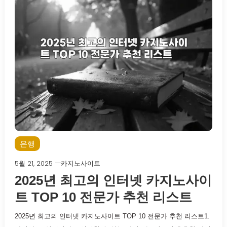
은행
5월 21, 2025
카지노사이트
2025년 최고의 인터넷 카지노사이
트 TOP 10 전문가 추천 리스트
2025년 최고의 인터넷 카지노사이트 TOP 10 전문가 추천 리스트1.