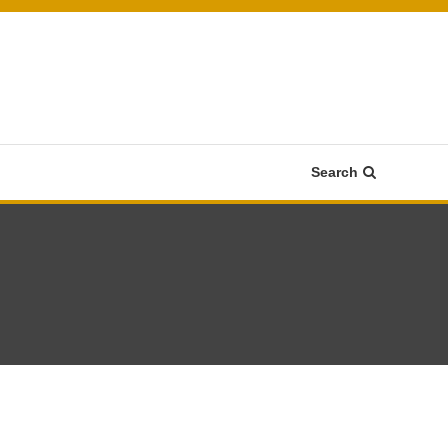
Search