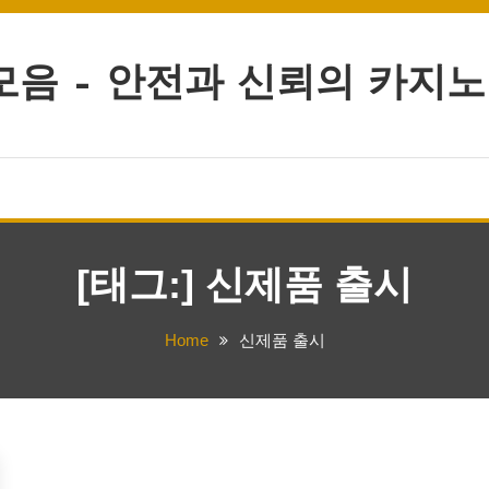
모음 – 안전과 신뢰의 카지노
[태그:]
신제품 출시
Home
신제품 출시