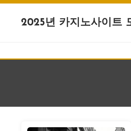
Skip
To
Content
2025년 카지노사이트 