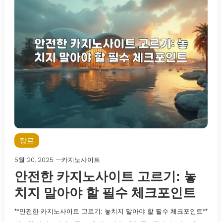
장르
5월 20, 2025
카지노사이트
안전한 카지노사이트 고르기: 놓
치지 말아야 할 필수 체크포인트
**안전한 카지노사이트 고르기: 놓치지 말아야 할 필수 체크포인트**