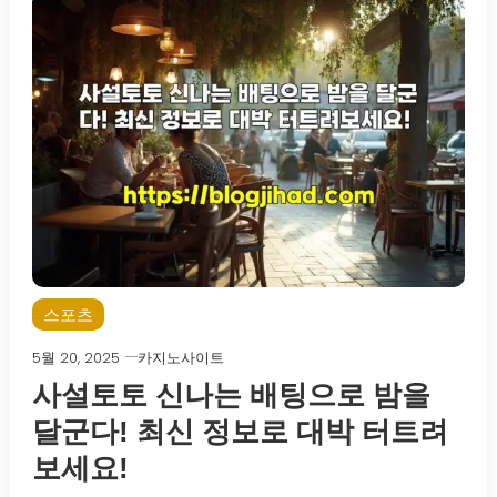
스포츠
5월 20, 2025
카지노사이트
사설토토 신나는 배팅으로 밤을
달군다! 최신 정보로 대박 터트려
보세요!