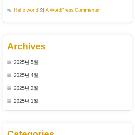
Hello world!
의
A WordPress Commenter
Archives
2025년 5월
2025년 4월
2025년 2월
2025년 1월
Categories