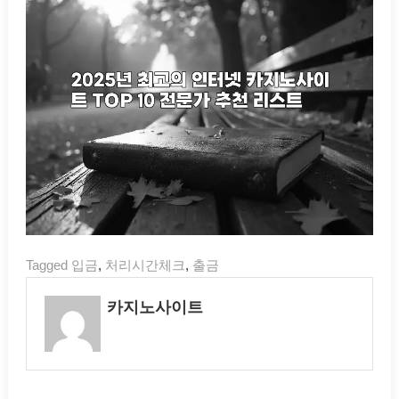
Tagged
입금
,
처리시간체크
,
출금
카지노사이트