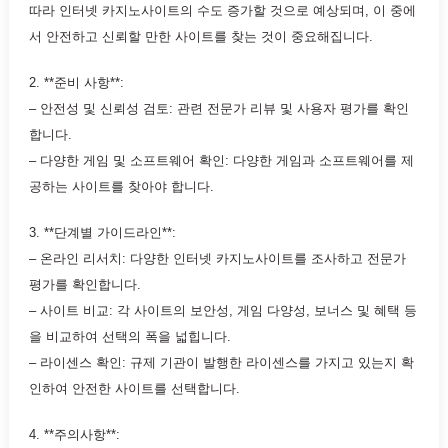
따라 인터넷 카지노사이트의 수도 증가할 것으로 예상되며, 이 중에
서 안전하고 신뢰할 만한 사이트를 찾는 것이 중요해집니다.
2. **준비 사항**:
– 안전성 및 신뢰성 검토: 관련 전문가 리뷰 및 사용자 평가를 확인
합니다.
– 다양한 게임 및 소프트웨어 확인: 다양한 게임과 소프트웨어를 제
공하는 사이트를 찾아야 합니다.
3. **단계별 가이드라인**:
– 온라인 리서치: 다양한 인터넷 카지노사이트를 조사하고 전문가
평가를 확인합니다.
– 사이트 비교: 각 사이트의 보안성, 게임 다양성, 보너스 및 혜택 등
을 비교하여 선택의 폭을 넓힙니다.
– 라이센스 확인: 규제 기관이 발행한 라이센스를 가지고 있는지 확
인하여 안전한 사이트를 선택합니다.
4. **주의사항**: