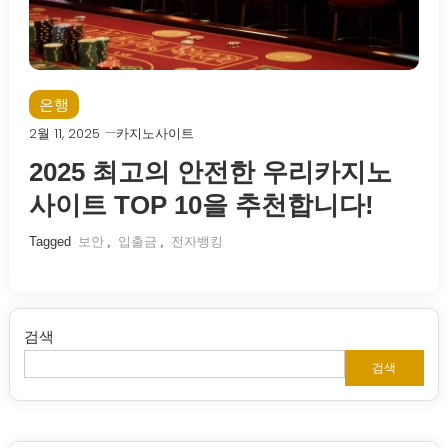
은행
2월 11, 2025
카지노사이트
2025 최고의 안전한 우리카지노
사이트 TOP 10을 추천합니다!
Tagged
보안
,
입출금
,
전자뱅킹
검색
검색