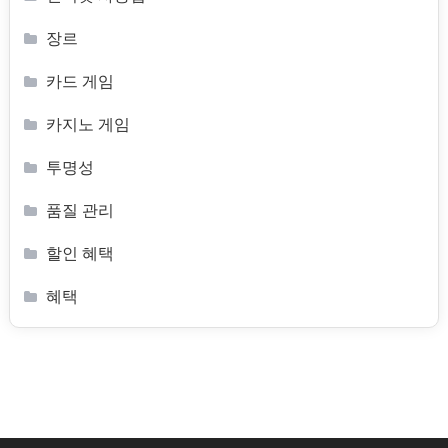
장르
카드 게임
카지노 게임
투명성
품질 관리
할인 혜택
혜택