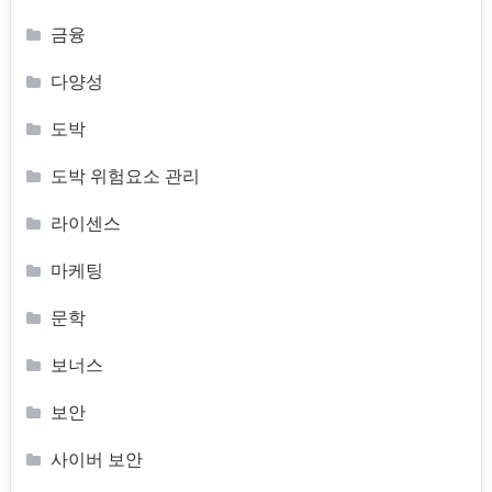
금융
다양성
도박
도박 위험요소 관리
라이센스
마케팅
문학
보너스
보안
사이버 보안