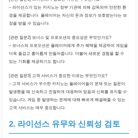
– 라이선스가 있는 카지노는 정부 기관에 의해 감독되며 안전한 환
경을 제공합니다. 플레이어는 자신의 돈과 정보가 보호받는다는 보
장을 받을 수 있습니다.
[관련 질문2] 보너스 및 프로모션의 중요성은 무엇인가요?
– 보너스와 프로모션은 플레이어에게 추가 혜택을 제공하여 게임을
더욱 즐겁고 흥미롭게 만들어줍니다. 더불어 새로운 경험을 할 수
있는 기회를 제공하기도 합니다.
[관련 질문3] 고객 서비스가 중요한 이유는 무엇인가요?
– 고객 서비스가 우수한 카지노는 플레이어들이 문제 또는 질문이
발생했을 때 신속하고 친절하게 대응하여 믿음과 신뢰를 유지할 수
있습니다. 게임 중 발생하는 문제에 대해 빠르게 해결해줄 수 있는
고객 서비스는 매우 중요합니다.
2. 라이선스 유무와 신뢰성 검토