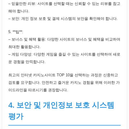
– 믿을만한 리뷰: 사이트를 선택할 때는 신뢰할 수 있는 리뷰를 참고
해야 합니다.
– 보안: 개인 정보 보호 및 결제 시스템의 보안을 확인해야 합니다.
5. **팁**:
– 보너스 및 혜택 활용: 다양한 사이트의 보너스 및 혜택을 비교하여
최대한 활용합니다.
– 게임 다양성: 다양한 게임을 즐길 수 있는 사이트를 선택하여 새로
운 경험을 만끽합니다.
최고의 인터넷 카지노사이트 TOP 10을 선택하는 과정은 신중하고
검토를 요구합니다. 안전하고 즐거운 카지노 경험을 위해 이러한 가
이드라인을 따르시기를 권장합니다.
4. 보안 및 개인정보 보호 시스템
평가