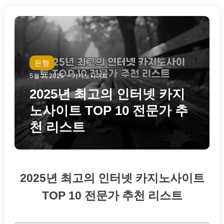
은행
5월 21, 2025
카지노사이트
2025년 최고의 인터넷 카지
노사이트 TOP 10 전문가 추
천 리스트
2025년 최고의 인터넷 카지노사이트
TOP 10 전문가 추천 리스트