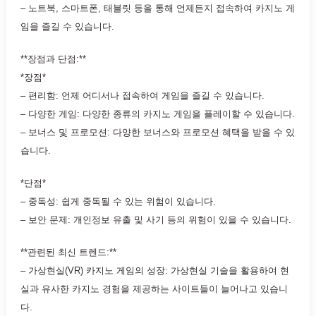
– 노트북, 스마트폰, 태블릿 등을 통해 언제든지 접속하여 카지노 게
임을 즐길 수 있습니다.
**장점과 단점:**
*장점*
– 편리함: 언제 어디서나 접속하여 게임을 즐길 수 있습니다.
– 다양한 게임: 다양한 종류의 카지노 게임을 플레이할 수 있습니다.
– 보너스 및 프로모션: 다양한 보너스와 프로모션 혜택을 받을 수 있
습니다.
*단점*
– 중독성: 쉽게 중독될 수 있는 위험이 있습니다.
– 보안 문제: 개인정보 유출 및 사기 등의 위험이 있을 수 있습니다.
**관련된 최신 트렌드:**
– 가상현실(VR) 카지노 게임의 성장: 가상현실 기술을 활용하여 현
실과 유사한 카지노 경험을 제공하는 사이트들이 늘어나고 있습니
다.