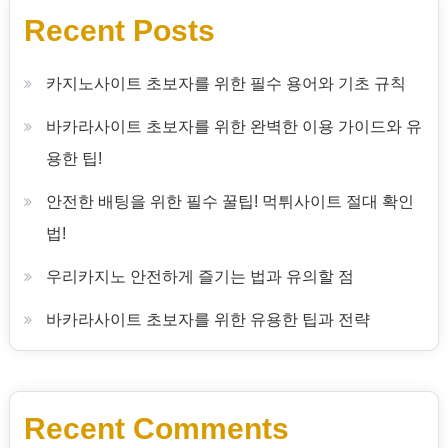
Recent Posts
카지노사이트 초보자를 위한 필수 용어와 기초 규칙
바카라사이트 초보자를 위한 완벽한 이용 가이드와 유
용한 팁!
안전한 배팅을 위한 필수 꿀팁! 먹튀사이트 절대 확인
법!
우리카지노 안전하게 즐기는 법과 유의할 점
바카라사이트 초보자를 위한 유용한 팁과 전략
Recent Comments