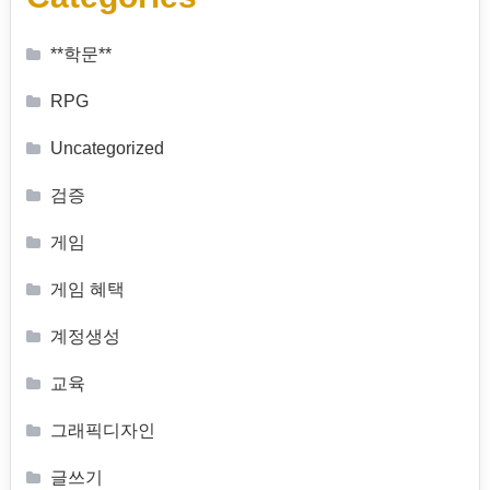
**학문**
RPG
Uncategorized
검증
게임
게임 혜택
계정생성
교육
그래픽디자인
글쓰기