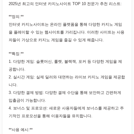
2025년 최고의 인터넷 카지노사이트 TOP 10 전문가 추천 리스트:
**정의:**
인터넷 카지노사이트는 온라인 플랫폼을 통해 다양한 카지노 게임
을 플레이할 수 있는 웹사이트를 가리킵니다. 이러한 사이트는 사용
자들이 가상으로 카지노 게임을 즐길 수 있게 해줍니다.
**특징:**
1. 다양한 게임: 슬롯머신, 룰렛, 블랙잭, 포커 등 다양한 게임을 제
공합니다.
2. 실시간 게임: 실제 딜러와 대면하는 라이브 카지노 게임을 제공합
니다.
3. 다양한 결제 방법: 다양한 결제 수단을 통해 보안하고 간편하게
입출금이 가능합니다.
4. 보너스 및 프로모션: 새로운 사용자들에게 보너스를 제공하고 주
기적인 프로모션을 통해 이용자들을 유치합니다.
**사용 예시:**